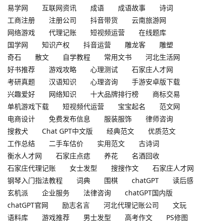
易学网
互联网资讯
成语
成语故事
诗词
工商注册
注册公司
抖音带货
云南旅游网
网络游戏
代理记账
短视频运营
在线题库
国学网
知识产权
抖音运营
雕龙客
雕塑
奇石
散文
自学教程
常用文书
河北生活网
好书推荐
游戏攻略
心理测试
石家庄人才网
考研真题
汉语知识
心理咨询
手游安卓版下载
兴趣爱好
网络知识
十大品牌排行榜
商标交易
单机游戏下载
短视频代运营
宝宝起名
范文网
电商设计
免费发布信息
服装服饰
律师咨询
搜救犬
Chat GPT中文版
经典范文
优质范文
工作总结
二手车估价
实用范文
古诗词
衡水人才网
石家庄点痣
养花
名酒回收
石家庄代理记账
女士发型
搜搜作文
石家庄人才网
钢琴入门指法教程
词典
围棋
chatGPT
读后感
玄机派
企业服务
法律咨询
chatGPT国内版
chatGPT官网
励志名言
河北代理记账公司
文玩
语料库
游戏推荐
男士发型
高考作文
PS修图