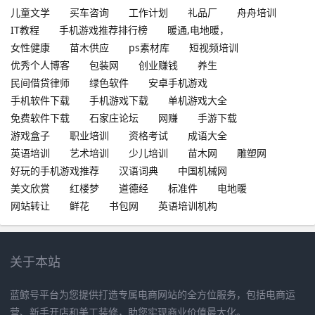
儿童文学
买车咨询
工作计划
礼品厂
舟舟培训
IT教程
手机游戏推荐排行榜
暖通,电地暖，
女性健康
苗木供应
ps素材库
短视频培训
优秀个人博客
包装网
创业赚钱
养生
民间借贷律师
绿色软件
安卓手机游戏
手机软件下载
手机游戏下载
单机游戏大全
免费软件下载
石家庄论坛
网赚
手游下载
游戏盒子
职业培训
资格考试
成语大全
英语培训
艺术培训
少儿培训
苗木网
雕塑网
好玩的手机游戏推荐
汉语词典
中国机械网
美文欣赏
红楼梦
道德经
标准件
电地暖
网站转让
鲜花
书包网
英语培训机构
关于本站
蓝鲸号平台为您提供打造专属电商网站的全方位服务，包括电商运
营、新手开店和美工装修，助您实现商业价值最大化。