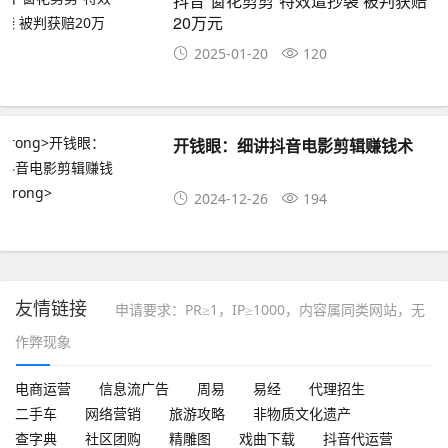
抖音“窗花剪剪”特效遭抄袭 被判获赔
20万元
2025-01-20
120
开钱眼：细讲抖音电影剪辑赚钱术
2024-12-26
194
友情链接
申请要求：PR≥1，IP≥1000，内容属同类网站，无
作弊现象
电商运营
信息流广告
周易
易经
代理招生
二手车
网络营销
旅游攻略
非物质文化遗产
查字典
社区团购
精雕图
戏曲下载
抖音代运营