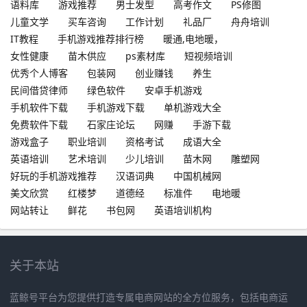
语料库
游戏推荐
男士发型
高考作文
PS修图
儿童文学
买车咨询
工作计划
礼品厂
舟舟培训
IT教程
手机游戏推荐排行榜
暖通,电地暖，
女性健康
苗木供应
ps素材库
短视频培训
优秀个人博客
包装网
创业赚钱
养生
民间借贷律师
绿色软件
安卓手机游戏
手机软件下载
手机游戏下载
单机游戏大全
免费软件下载
石家庄论坛
网赚
手游下载
游戏盒子
职业培训
资格考试
成语大全
英语培训
艺术培训
少儿培训
苗木网
雕塑网
好玩的手机游戏推荐
汉语词典
中国机械网
美文欣赏
红楼梦
道德经
标准件
电地暖
网站转让
鲜花
书包网
英语培训机构
关于本站
蓝鲸号平台为您提供打造专属电商网站的全方位服务，包括电商运