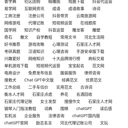
查字典
社区团购
精雕图
戏曲下载
抖音代运营
易学网
互联网资讯
成语
成语故事
诗词
工商注册
注册公司
抖音带货
云南旅游网
网络游戏
代理记账
短视频运营
在线题库
国学网
知识产权
抖音运营
雕龙客
雕塑
奇石
散文
自学教程
常用文书
河北生活网
好书推荐
游戏攻略
心理测试
石家庄人才网
考研真题
汉语知识
心理咨询
手游安卓版下载
兴趣爱好
网络知识
十大品牌排行榜
商标交易
单机游戏下载
短视频代运营
宝宝起名
范文网
电商设计
免费发布信息
服装服饰
律师咨询
搜救犬
Chat GPT中文版
经典范文
优质范文
工作总结
二手车估价
实用范文
古诗词
衡水人才网
石家庄点痣
养花
名酒回收
石家庄代理记账
女士发型
搜搜作文
石家庄人才网
钢琴入门指法教程
词典
围棋
chatGPT
读后感
玄机派
企业服务
法律咨询
chatGPT国内版
chatGPT官网
励志名言
河北代理记账公司
文玩